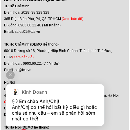
TP. Hồ Chí Minh
Điện thoại :(028) 38 329 329
365 Điện Biên Phủ, P4, Q3, TP.HCM
(Xem bản đồ)
Di động :0903.60.22.46 ( Mr Khánh)
Email: sales01@tca.vn
TP. Hồ Chí Minh (DEMO Hệ thống)
60/18 Đường số 18, Phường Hiệp Bình Chánh, Thành phố Thủ Đức,
HCM
(Xem bản đồ)
Điện thoại : 0903.60.22.47 ( Mr Sử)
Email: su@tca.vn
Hà Nội
Điện thoại : (024) 36 36 60 60
Kinh Doanh
47-51, Louis XI, kđt mới Hoàng Văn Thụ, P.Yên Sở, Q.Hoàng Mai, Hà Nội
💬 
Em chào Anh/Chị!
(Xem bản đồ)
Anh/Chị có thể hỏi bất kỳ điều gì hoặc 
Email: kd@tca.vn
chia sẻ nhu cầu – em sẽ phản hồi sớm 
Di động :0903.292.297
nhất có thể!
TP. Hà Nội (DEMO hệ thống)