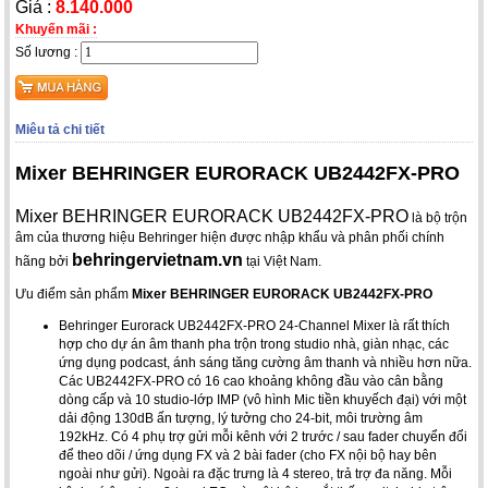
Giá :
8.140.000
Khuyến mãi :
Số lương :
Miêu tả chi tiết
Mixer BEHRINGER EURORACK UB2442FX-PRO
Mixer BEHRINGER EURORACK UB2442FX-PRO
là bộ trộn
âm của thương hiệu Behringer hiện được nhập khẩu và phân phối chính
behringervietnam.vn
hãng bởi
tại Việt Nam.
Ưu điểm sản phẩm
Mixer BEHRINGER EURORACK UB2442FX-PRO
Behringer Eurorack UB2442FX-PRO 24-Channel Mixer là rất thích
hợp cho dự án âm thanh pha trộn trong studio nhà, giàn nhạc, các
ứng dụng podcast, ánh sáng tăng cường âm thanh và nhiều hơn nữa.
Các UB2442FX-PRO có 16 cao khoảng không đầu vào cân bằng
dòng cấp và 10 studio-lớp IMP (vô hình Mic tiền khuyếch đại) với một
dải động 130dB ấn tượng, lý tưởng cho 24-bit, môi trường âm
192kHz. Có 4 phụ trợ gửi mỗi kênh với 2 trước / sau fader chuyển đổi
để theo dõi / ứng dụng FX và 2 bài fader (cho FX nội bộ hay bên
ngoài như gửi). Ngoài ra đặc trưng là 4 stereo, trả trợ đa năng. Mỗi