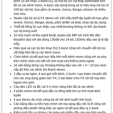
kênh có âm nhạc 3-band EQ, và một bộ lọc cắt thấp switchable trên
tất cả các kênh mono. A được xây dựng trong xử lý hiệu ứng nội bộ có
100 tác nội bộ, bao gồm cả reverb, chorus, flanger, phaser và nhiều
hơn nữa.
Studio cấp bộ xử lý FX stereo với 100 mẫu thiết lập tuyệt vời bao gồm
reverb, chorus, flanger, delay, pitch shifter và khác nhau đa tác dụng.
Thiết kế tiếng ồn cực thấp, cao nhất khoảng không có thể, âm thanh
cực kỳ trong suốt.
10 nhà nước-of-the-nghệ thuật, studio-lớp IMP (vô hình Mic tiền
khuyếch đại) với dải động 130dB cho 24-bit, 192kHz đầu vào tỷ lệ lấy
mẫu.
Hiệu quả và cực kỳ âm nhạc EQ 3-band cộng với chuyển đổi bộ lọc
cắt thấp trên tất cả các kênh mono.
Chèn kênh và kết quả trực tiếp trên mỗi kênh mono cộng với sự pha
trộn chính chèn cho kết nối linh hoạt của thiết bị phía ngoài.
16 cân bằng dòng cao khoảng không đầu vào với + 4 / -10 lựa chọn
cấp độ trên các kênh âm thanh stereo.
2 đầu ra tai nghe; 4 aux gửi mỗi kênh: 2 trước / sau fader chuyển đổi
cho các ứng dụng giám sát / FX, 2 bài fader (cho FX nội bộ hay bên
ngoài như gửi).
Clip đèn LED và tắt / alt 3-4 chức năng trên tất cả các kênh.
4 phân nhóm với kết quả đầu ra riêng biệt cho sự linh hoạt định
tuyến.
4 aux stereo đa chức năng trả về với định tuyến linh hoạt.
Cân bằng đầu ra hỗn hợp chính với mạ vàng đầu nối XLR cộng với
phòng điều khiển riêng biệt, tai nghe và kết quả đầu ra 2-track.
Kiểm soát đầu ra phòng / tai nghe với nhiều đầu vào ma trận nguồn.