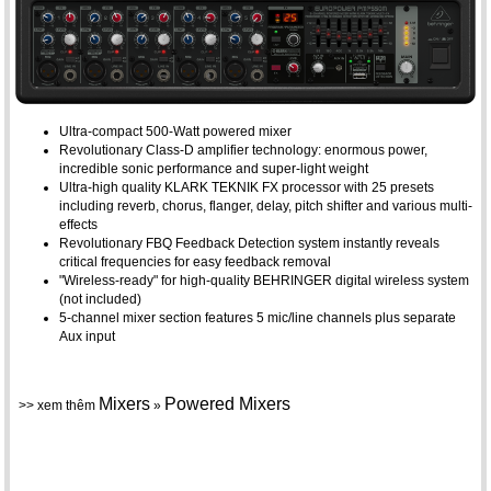
Ultra-compact 500-Watt powered mixer
Revolutionary Class-D amplifier technology: enormous power,
incredible sonic performance and super-light weight
Ultra-high quality KLARK TEKNIK FX processor with 25 presets
including reverb, chorus, flanger, delay, pitch shifter and various multi-
effects
Revolutionary FBQ Feedback Detection system instantly reveals
critical frequencies for easy feedback removal
"Wireless-ready" for high-quality BEHRINGER digital wireless system
(not included)
5-channel mixer section features 5 mic/line channels plus separate
Aux input
Mixers
Powered Mixers
>> xem thêm
»