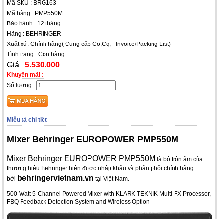
Mã SKU : BRG163
Mã hàng : PMP550M
Bảo hành : 12 tháng
Hãng : BEHRINGER
Xuất xứ: Chính hãng( Cung cấp Co,Cq, - Invoice/Packing List)
Tình trạng : Còn hàng
Giá :
5.530.000
Khuyến mãi :
Số lương :
Miêu tả chi tiết
Mixer Behringer EUROPOWER PMP550M
Mixer Behringer EUROPOWER PMP550M
là bộ trộn âm của
thương hiệu Behringer hiện được nhập khẩu và phân phối chính hãng
behringervietnam.vn
bởi
tại Việt Nam.
500-Watt 5-Channel Powered Mixer with KLARK TEKNIK Multi-FX Processor,
FBQ Feedback Detection System and Wireless Option