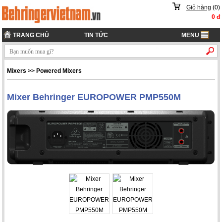
Giỏ hàng
(
0
)
0
đ
TRANG CHỦ
TIN TỨC
MENU
Mixers
>>
Powered Mixers
Mixer Behringer EUROPOWER PMP550M