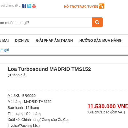
 với chúng tôi :
HỖ TRỢ TRỰC TUYẾN
 MẠI
DỊCH VỤ
GIẢI PHÁP ÂM THANH
HƯỚNG DẪN MUA HÀNG
ảm giá
Loa Turbosound MADRID TMS152
(0 đánh giá)
Mã SKU: BRG060
Mã hàng : MADRID TMS152
11.530.000 VN
Bảo hành : 12 tháng
[Giá chưa bao gồm VAT]
Tình trạng : Còn hàng
Xuất xứ: Chính hãng( Cung cấp Co,Cq, -
Invoice/Packing List)