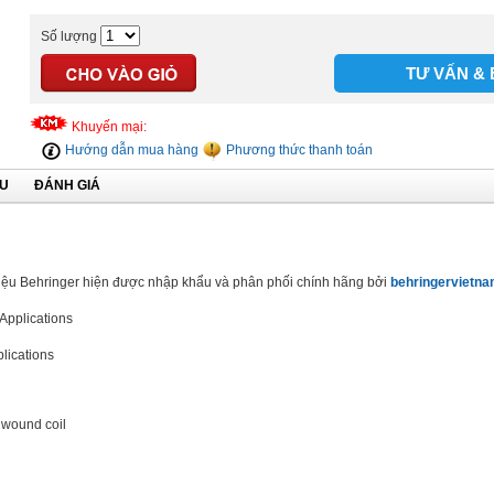
Số lượng
TƯ VẤN & 
Khuyến mại:
Hướng dẫn mua hàng
Phương thức thanh toán
ỆU
ĐÁNH GIÁ
hiệu Behringer hiện được nhập khẩu và phân phối chính hãng bởi
behringervietna
Applications
plications
 wound coil