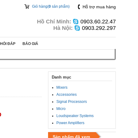
Giỏ hàng(
0
sản phẩm)
Hỗ trợ mua hàng
Hồ Chí Minh:
0903.60.22.47
Hà Nội:
0903.292.297
HỎI ĐÁP
BÁO GIÁ
Danh mục
Mixers
Accessories
Signal Processors
Micro
D
Loudspeaker Systems
Power Amplifiers
Sản phẩm đã xem