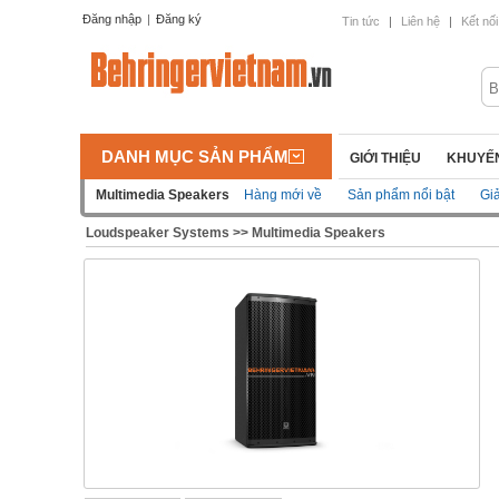
Đăng nhập
|
Đăng ký
Tin tức
|
Liên hệ
|
Kết nối
DANH MỤC SẢN PHẨM
GIỚI THIỆU
KHUYẾN
Multimedia Speakers
Hàng mới về
Sản phẩm nổi bật
Gi
Loudspeaker Systems
>>
Multimedia Speakers