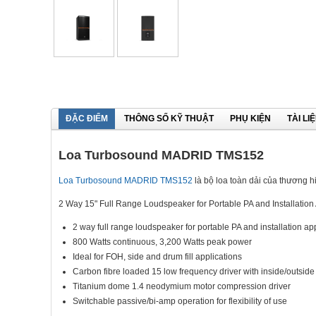
ĐẶC ĐIỂM
THÔNG SỐ KỸ THUẬT
PHỤ KIỆN
TÀI LI
Loa Turbosound MADRID TMS152
Loa Turbosound MADRID TMS152
là bộ loa toàn dải của thương 
2 Way 15" Full Range Loudspeaker for Portable PA and Installation 
2 way full range loudspeaker for portable PA and installation ap
800 Watts continuous, 3,200 Watts peak power
Ideal for FOH, side and drum fill applications
Carbon fibre loaded 15 low frequency driver with inside/outside
Titanium dome 1.4 neodymium motor compression driver
Switchable passive/bi-amp operation for flexibility of use