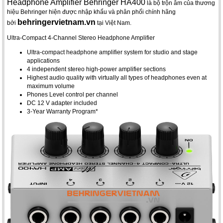
Headphone Amplifier Behringer HA400
là bộ trộn âm của thương
hiệu Behringer hiện được nhập khẩu và phân phối chính hãng
behringervietnam.vn
bởi
tại Việt Nam.
Ultra-Compact 4-Channel Stereo Headphone Amplifier
Ultra-compact headphone amplifier system for studio and stage
applications
4 independent stereo high-power amplifier sections
Highest audio quality with virtually all types of headphones even at
maximum volume
Phones Level control per channel
DC 12 V adapter included
3-Year Warranty Program*