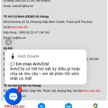
Di động :0903.60.22.46 ( Mr Khánh)
Email: sales01@tca.vn
TP. Hồ Chí Minh (DEMO Hệ thống)
60/18 Đường số 18, Phường Hiệp Bình Chánh, Thành phố Thủ Đức,
HCM
(Xem bản đồ)
Điện thoại : 0903.60.22.47 ( Mr Sử)
Email: su@tca.vn
Hà Nội
Điện thoại : (024) 36 36 60 60
Kinh Doanh
47-51, Louis XI, kđt mới Hoàng Văn Thụ, P.Yên Sở, Q.Hoàng Mai, Hà Nội
💬 
Em chào Anh/Chị!
(Xem bản đồ)
Anh/Chị có thể hỏi bất kỳ điều gì hoặc 
Email: kd@tca.vn
chia sẻ nhu cầu – em sẽ phản hồi sớm 
Di động :0903.292.297
nhất có thể!
TP. Hà Nội (DEMO hệ thống)
1
Số 30, ngách 88/61 Giáp Nhị, Thịnh Liệt, Hoàng Mai, Hà Nội
(Xem bản đồ)
Email: kd@tca.vn
0903.292.297
Bản quyền ©2014 behringervietnam.vn