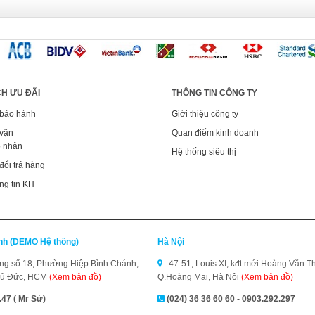
H ƯU ĐÃI
THÔNG TIN CÔNG TY
 bảo hành
Giới thiệu công ty
 vận
Quan điểm kinh doanh
o nhận
Hệ thống siêu thị
đổi trả hàng
ng tin KH
inh (DEMO Hệ thống)
Hà Nội
g số 18, Phường Hiệp Bình Chánh,
47-51, Louis XI, kđt mới Hoàng Văn Th
hủ Đức, HCM
(Xem bản đồ)
Q.Hoàng Mai, Hà Nội
(Xem bản đồ)
.47 ( Mr Sử)
(024) 36 36 60 60 - 0903.292.297