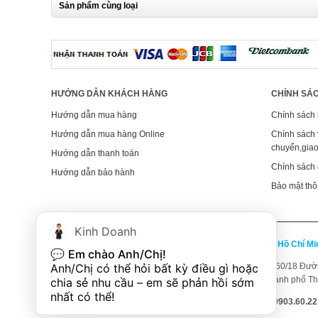
Sản phẩm cùng loại
HƯỚNG DẪN KHÁCH HÀNG
CHÍNH SÁC
Hướng dẫn mua hàng
Chính sách
Hướng dẫn mua hàng Online
Chính sách
chuyển,gia
Hướng dẫn thanh toán
Chính sách 
Hướng dẫn bảo hành
Bảo mật thô
Kinh Doanh
TP. Hồ Chí Minh
TP. Hồ Chí M
💬 
Em chào Anh/Chị!
Anh/Chị có thể hỏi bất kỳ điều gì hoặc 
365 Điện Biên Phủ, P4, Q3, TP. Hồ Chí Minh
(Xem
60/18 Đườn
bản đồ)
Thành phố T
chia sẻ nhu cầu – em sẽ phản hồi sớm 
nhất có thể!
(028)38.329.329 - 0903.60.22.46
0903.60.22