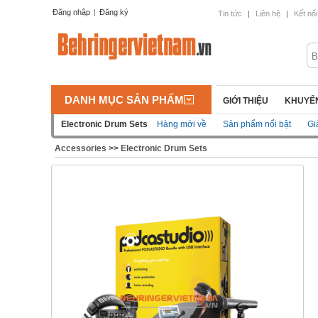
Đăng nhập
|
Đăng ký
Tin tức
|
Liên hệ
|
Kết nối
DANH MỤC SẢN PHẨM
GIỚI THIỆU
KHUYẾN
Electronic Drum Sets
Hàng mới về
Sản phẩm nổi bật
Gi
Accessories
>>
Electronic Drum Sets