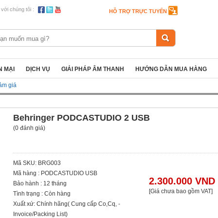
 với chúng tôi :
HỖ TRỢ TRỰC TUYẾN
 MẠI
DỊCH VỤ
GIẢI PHÁP ÂM THANH
HƯỚNG DẪN MUA HÀNG
ảm giá
Behringer PODCASTUDIO 2 USB
(0 đánh giá)
Mã SKU: BRG003
Mã hàng : PODCASTUDIO USB
2.300.000 VND
Bảo hành : 12 tháng
[Giá chưa bao gồm VAT]
Tình trạng : Còn hàng
Xuất xứ: Chính hãng( Cung cấp Co,Cq, -
Invoice/Packing List)