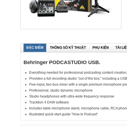
ĐẶC ĐIỂM
THÔNG SỐ KỸ THUẬT
PHỤ KIỆN
TÀI LI
Behringer PODCASTUDIO USB.
Everything needed for professional podcasting content creation
Provides a full recording studio "out of the box," including a 
Five-input, two-bus mixer with a single premium microphone p
Professional, studio dynamic microphone
Studio headphones with ultra-wide frequency response
Tracktion 4 DAW software
Includes table microphone stand, microphone cable, RCA phon
Illustrated quick-start guide "How to Podcast"