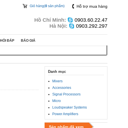
Giỏ hàng(
0
sản phẩm)
Hỗ trợ mua hàng
Hồ Chí Minh:
0903.60.22.47
Hà Nội:
0903.292.297
HỎI ĐÁP
BÁO GIÁ
Danh mục
Mixers
Accessories
Signal Processors
Micro
Loudspeaker Systems
Power Amplifiers
Sản phẩm đã xem