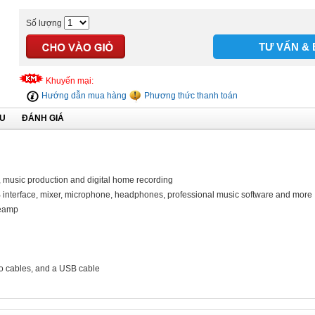
Số lượng
TƯ VẤN & 
Khuyến mại:
Hướng dẫn mua hàng
Phương thức thanh toán
ỆU
ĐÁNH GIÁ
, music production and digital home recording
USB interface, mixer, microphone, headphones, professional music software and more
reamp
o cables, and a USB cable